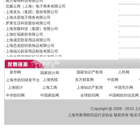
· 上海龙头（集团）股份有限公司
· 上海水星电子商务有限公司
·
· 罗莱生活科技股份有限公司
·
· 上海东隆科技（集团）有限公司
· 上海红瑞家纺有限公司
·
· 上海成宏卧室用品有限公司
· 上海恐龙纺织装饰品有限公司
·
· 上海福沁卧室用品制造有限公司
· 上海水星家用纺织品股份有限公司
·
· 上海奥力福实业有限公司
· 上海小绵羊实业有限公司
· 上海罗莱生活科技有限公司
· 上海卧室用品有限公司
新华网
国家知识产权局
人民网
国家统计局
· 上海龙头纺织科技有限公司
上海热线
东方财富网
中彩网
上海市纺织研发平台
· 上海宽紧带厂
上海统计
上海工商
上海知识产权局
中国毛巾网
· 上海龙头家纺有限公司
· 毕卡索实业（上海）有限公司
中华纺织网
中国家纺网
全球纺织网
中国棉纺织信息网
· 上海恒源祥家用纺织品有限公司
· 上海百丽丝家纺有限公司
Copyright @ 2008 - 201
· 上海锦佩工艺品有限公司
上海市家用纺织品行业协会 版权所有 电话:021-65
· 上海娇梦床上用品有限公司
· 多样屋生活用品（上海）有限公司
· 上海合镁纺织品有限公司
· 上海珍奥生物科技有限公司
· 上海华礼丝纺织品有限公司