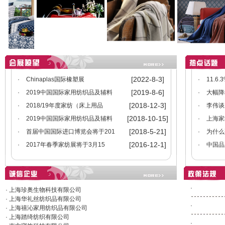
· 上海成宏卧室用品有限公司
· 上海恐龙纺织装饰品有限公司
· 上海福沁卧室用品制造有限公司
· 上海水星家用纺织品股份有限公司
· 上海奥力福实业有限公司
· 上海小绵羊实业有限公司
· 上海罗莱生活科技有限公司
· 上海卧室用品有限公司
[2022-8-3]
·
Chinaplas国际橡塑展
·
11.6
· 上海龙头纺织科技有限公司
[2019-8-6]
·
2019中国国际家用纺织品及辅料
·
大幅降
· 上海宽紧带厂
· 上海龙头家纺有限公司
[2018-12-3]
·
2018/19年度家纺（床上用品
·
李伟谈
· 毕卡索实业（上海）有限公司
[2018-10-15]
·
2019中国国际家用纺织品及辅料
·
上海家
· 上海恒源祥家用纺织品有限公司
[2018-5-21]
·
首届中国国际进口博览会将于201
·
为什么
· 上海百丽丝家纺有限公司
· 上海锦佩工艺品有限公司
[2016-12-1]
·
2017年春季家纺展将于3月15
·
中国品
· 上海娇梦床上用品有限公司
· 多样屋生活用品（上海）有限公司
· 上海合镁纺织品有限公司
· 上海珍奥生物科技有限公司
· 上海华礼丝纺织品有限公司
·
· 上海禧沁家用纺织品有限公司
· 上海踏绮纺织有限公司
·
· 南方寝饰科技有限公司
· 北极云商（上海）电子商务有限公司
·