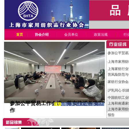
首页
协会介绍
会员单位
政策法规
行
·
参加公平贸易
·
上海市家用纺
上海家纺行业
·
营风险防范与
·
家纺行业协会
·
沪乳同心 织
中国纺织工业
·
参加公平贸易工作会议，落实推进各项工
上海和南通家
1
2
3
4
5
6
7
上海市家用纺
作
·
报告